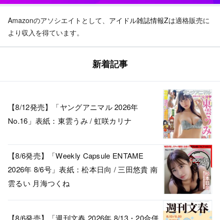
Amazonのアソシエイトとして、
アイドル雑誌情報Z
は適格販売に
より収入を得ています。
新着記事
【8/12発売】「ヤングアニマル 2026年
No.16」表紙：東雲うみ / 虹咲カリナ
【8/6発売】「Weekly Capsule ENTAME
2026年 8/6号」表紙：松本日向 / 三田悠貴 南
雲るい 月海つくね
【8/6発売】「週刊文春 2026年 8/13・20合併