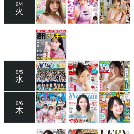
8/4
火
8/5
水
8/6
木