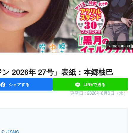
amazon.co.j
ジン 2026年 27号」表紙：本郷柚巴
シェア
する
LINEで
送る
更新日 :
2026年6月3日（水）
公式SNS