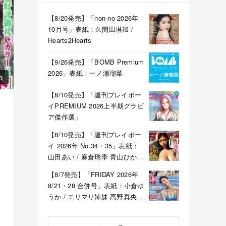
【8/20発売】「non-no 2026年
10月号」表紙：久間田琳加 /
Hearts2Hearts
【9/26発売】「BOMB Premium
2026」表紙：一ノ瀬瑠菜
p
【8/10発売】「週刊プレイボー
イPREMIUM 2026上半期グラビ
ア傑作選」
【8/10発売】「週刊プレイボー
イ 2026年 No.34・35」表紙：
山田あい / 麻倉瑞季 青山ひかる
溝端葵 etc.
【8/7発売】「FRIDAY 2026年
8/21・28 合併号」表紙：小倉ゆ
うか / エリマリ姉妹 髙野真央
福井梨莉華 etc.