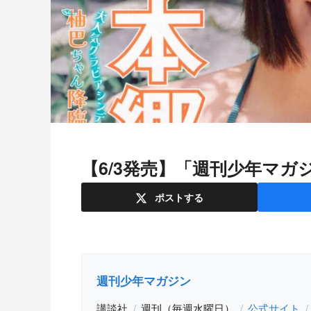
【6/3発売】「週刊少年マガ
ポスト
する
週刊少年マガジン
講談社
週刊（毎週水曜日）
公式サイト