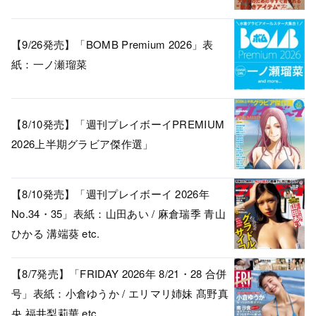
【9/26発売】「BOMB Premium 2026」表
紙：一ノ瀬瑠菜
【8/10発売】「週刊プレイボーイPREMIUM
2026上半期グラビア傑作選」
【8/10発売】「週刊プレイボーイ 2026年
No.34・35」表紙：山田あい / 麻倉瑞季 青山
ひかる 溝端葵 etc.
【8/7発売】「FRIDAY 2026年 8/21・28 合併
号」表紙：小倉ゆうか / エリマリ姉妹 髙野真
央 福井梨莉華 etc.