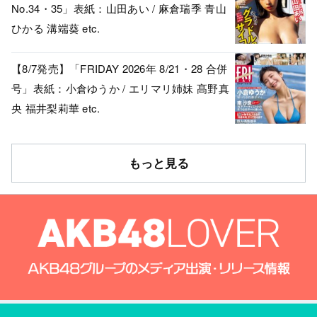
No.34・35」表紙：山田あい / 麻倉瑞季 青山
ひかる 溝端葵 etc.
【8/7発売】「FRIDAY 2026年 8/21・28 合併
号」表紙：小倉ゆうか / エリマリ姉妹 髙野真
央 福井梨莉華 etc.
もっと見る