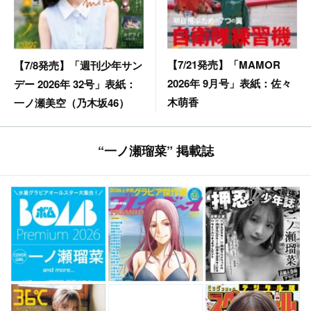
【7/21発売】「MAMOR
【7/8発売】「週刊少年サン
2026年 9月号」表紙：佐々
デー 2026年 32号」表紙：
木萌香
一ノ瀬美空（乃木坂46）
“一ノ瀬瑠菜” 掲載誌