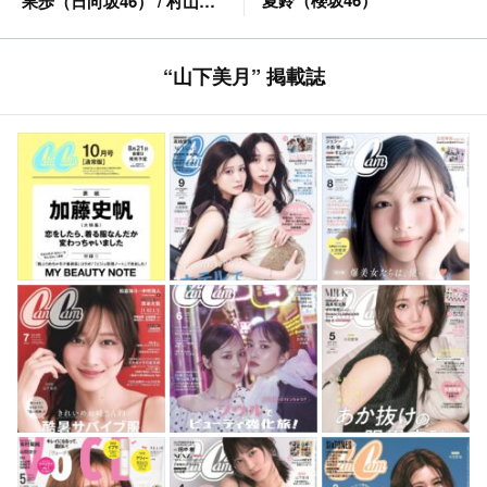
夏鈴（櫻坂46）
果歩（日向坂46） / 村山彩
希（AKB48） etc.
“山下美月” 掲載誌