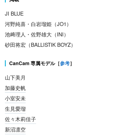
JI BLUE
河野純喜・白岩瑠姫（JO1）
池﨑理人・佐野雄大（INI）
砂田将宏（BALLISTIK BOYZ）
CanCam 専属モデル［
参考
］
山下美月
加藤史帆
小室安未
生見愛瑠
佐々木莉佳子
新沼凛空