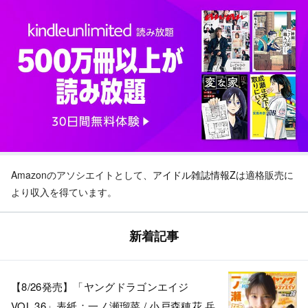
Amazonのアソシエイトとして、
アイドル雑誌情報Z
は適格販売に
より収入を得ています。
新着記事
【8/26発売】「ヤングドラゴンエイジ
VOL.36」表紙：一ノ瀬瑠菜 / 小戸森穂花 兵