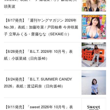
頭美波
【8/17発売】「週刊ヤングマガジン 2026年
No.38」表紙：加藤玲菜 / 戸田柚希 今井咲麗
子 立華みくる・齋藤なな（SEKAIE☆）
【8/28発売】「B.L.T. 2026年 10月号」表
紙：小坂菜緒（日向坂46）
【8/24発売】「B.L.T. SUMMER CANDY
2026」表紙：渡辺莉奈（日向坂46）
【9/11発売】「sweet 2026年 10月号」表