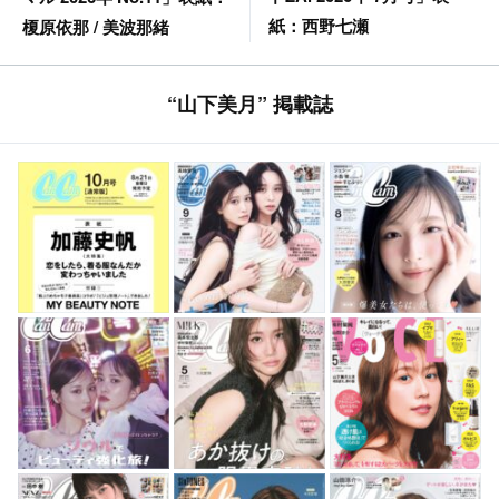
紙：西野七瀬
榎原依那 / 美波那緒
“山下美月” 掲載誌