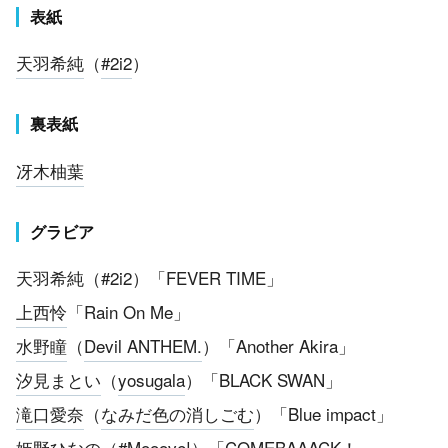
表紙
天羽希純
（
#2i2
）
裏表紙
冴木柚葉
グラビア
天羽希純（#2i2）「FEVER TIME」
上西怜
「Rain On Me」
水野瞳
（
Devil ANTHEM.
）「Another Akira」
汐見まとい
（
yosugala
）「BLACK SWAN」
滝口愛奈
（
なみだ色の消しごむ
）「Blue impact」
姫野ひなの
（
#Mooove!
）「COMEBAAACK！」