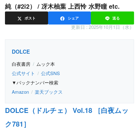
純（#2i2） / 冴木柚葉 上西怜 水野瞳 etc.
ポスト
シェア
送る
更新日 :
2025年10月1日（水）
DOLCE
白夜書房
ムック本
公式サイト
公式SNS
▼バックナンバー検索
Amazon
楽天ブックス
DOLCE（ドルチェ） Vol.18 ［白夜ムッ
ク781］