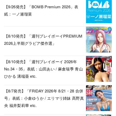
【9/26発売】「BOMB Premium 2026」表
紙：一ノ瀬瑠菜
【8/10発売】「週刊プレイボーイPREMIUM
2026上半期グラビア傑作選」
【8/10発売】「週刊プレイボーイ 2026年
No.34・35」表紙：山田あい / 麻倉瑞季 青山
ひかる 溝端葵 etc.
【8/7発売】「FRIDAY 2026年 8/21・28 合併
号」表紙：小倉ゆうか / エリマリ姉妹 髙野真
央 福井梨莉華 etc.