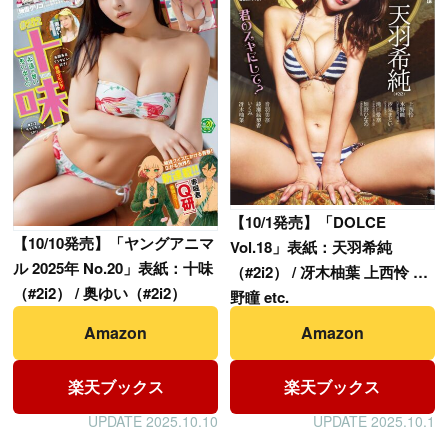
【
10/1発売】「DOLCE
【
10/10発売】「ヤングアニマ
Vol.18」表紙：天羽希純
ル 2025年 No.20」表紙：十味
（#2i2） / 冴木柚葉 上西怜 水
（#2i2） / 奥ゆい（#2i2）
野瞳 etc.
Amazon
Amazon
楽天ブックス
楽天ブックス
UPDATE 2025.10.10
UPDATE 2025.10.1