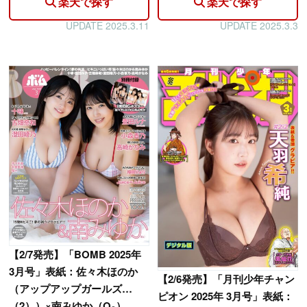
楽天で探す
楽天で探す
UPDATE 2025.3.11
UPDATE 2025.3.3
【
2/7発売】「BOMB 2025年
3月号」表紙：佐々木ほのか
【
2/6発売】「月刊少年チャン
（アップアップガールズ
ピオン 2025年 3月号」表紙：
（2））×南みゆか（O₂）