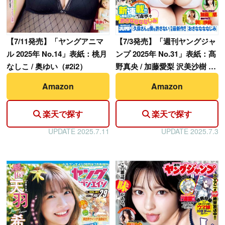
【
7/11発売】「ヤングアニマ
【
7/3発売】「週刊ヤングジャ
ル 2025年 No.14」表紙：桃月
ンプ 2025年 No.31」表紙：髙
なしこ / 奥ゆい（#2i2）
野真央 / 加藤愛梨 沢美沙樹 十
味（#2i2）
Amazon
Amazon
楽天で探す
楽天で探す
UPDATE 2025.7.11
UPDATE 2025.7.3