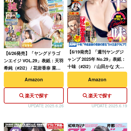
【
6/19発売】「週刊ヤングジ
【
6/26発売】「ヤングドラゴ
ャンプ 2025年 No.29」表紙：
ンエイジ VOL.29」表紙：天羽
十味（#2i2） / 山田かな 大瀧
希純（#2i2） / 花岩香奈 菜那
沙羅
セシル 橘和奈
Amazon
Amazon
楽天で探す
楽天で探す
UPDATE 2025.6.26
UPDATE 2025.6.19