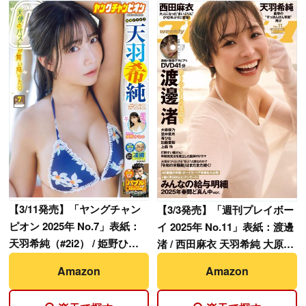
【
3/11発売】「ヤングチャン
【
3/3発売】「週刊プレイボー
ピオン 2025年 No.7」表紙：
イ 2025年 No.11」表紙：渡邊
天羽希純（#2i2） / 姫野ひな
渚 / 西田麻衣 天羽希純 大原優
の（#Mooove!）
乃 etc.
Amazon
Amazon