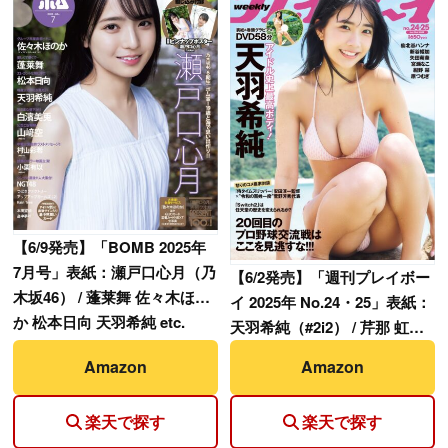
【
6/9発売】「BOMB 2025年
7月号」表紙：瀬戸口心月（乃
【
6/2発売】「週刊プレイボー
木坂46） / 蓬莱舞 佐々木ほの
イ 2025年 No.24・25」表紙：
か 松本日向 天羽希純 etc.
天羽希純（#2i2） / 芹那 虹咲
カリナ 仙北谷ハンナ 矢田萌華
Amazon
Amazon
（乃木坂46） etc.
楽天で探す
楽天で探す