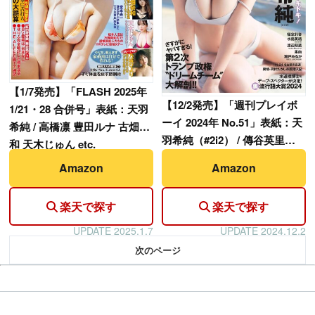
【
1/7発売】「FLASH 2025年
【
12/2発売】「週刊プレイボ
1/21・28 合併号」表紙：天羽
ーイ 2024年 No.51」表紙：天
希純 / 高橋凛 豊田ルナ 古畑奈
羽希純（#2i2） / 傳谷英里香
和 天木じゅん etc.
福室莉音 水島美結 etc.
Amazon
Amazon
楽天で探す
楽天で探す
UPDATE 2025.1.7
UPDATE 2024.12.2
次