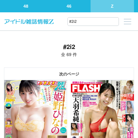
48
46
Z
#2i2
全 69 件
次