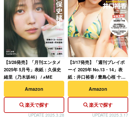
【
3/17発売】「週刊プレイボ
【
3/28発売】「月刊エンタメ
ーイ 2025年 No.13・14」表
2025年 5月号」表紙：久保史
紙：井口裕香 / 豊島心桜 十味
緒里（乃木坂46） / ≠ME
斎藤恭代 etc.
Amazon
Amazon
楽天で探す
楽天で探す
UPDATE 2025.3.28
UPDATE 2025.3.17