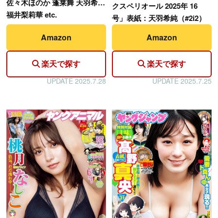
佐々木ほのか 蓬莱舞 天羽希純
クスペリオール 2025年 16
福井梨莉華 etc.
号」表紙：天羽希純（#2i2）
Amazon
Amazon
楽天で探す
楽天で探す
UPDATE 2025.7.28
UPDATE 2025.7.25