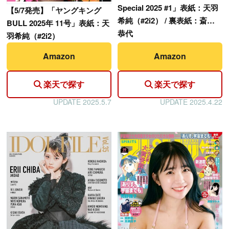
Special 2025 #1」表紙：天羽
【
5/7発売】「ヤングキング
希純（#2i2） / 裏表紙：斎藤
BULL 2025年 11号」表紙：天
恭代
羽希純（#2i2）
Amazon
Amazon
楽天で探す
楽天で探す
UPDATE 2025.5.7
UPDATE 2025.4.22