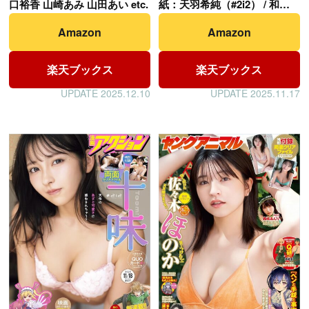
紙：天羽希純（#2i2） / 和泉
口裕香 山崎あみ 山田あい etc.
芳怜 椿野ゆうこ 浅井恋乃未
Amazon
Amazon
etc.
楽天ブックス
楽天ブックス
UPDATE 2025.12.10
UPDATE 2025.11.17