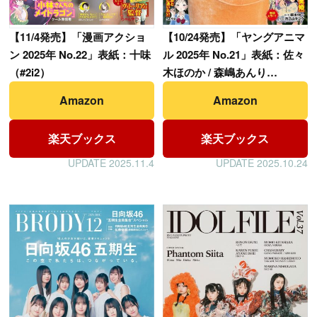
【
11/4発売】「漫画アクショ
【
10/24発売】「ヤングアニマ
ン 2025年 No.22」表紙：十味
ル 2025年 No.21」表紙：佐々
（#2i2）
木ほのか / 森嶋あんり
（#2i2）
Amazon
Amazon
楽天ブックス
楽天ブックス
UPDATE 2025.11.4
UPDATE 2025.10.24