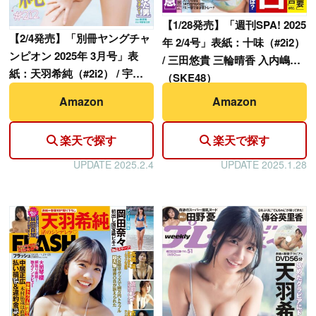
【
1/28発売】「週刊SPA! 2025
【
2/4発売】「別冊ヤングチャ
年 2/4号」表紙：十味（#2i2）
ンピオン 2025年 3月号」表
/ 三田悠貴 三輪晴香 入内嶋涼
紙：天羽希純（#2i2） / 宇咲
（SKE48）
（#ババババンビ）
Amazon
Amazon
楽天で探す
楽天で探す
UPDATE 2025.2.4
UPDATE 2025.1.28