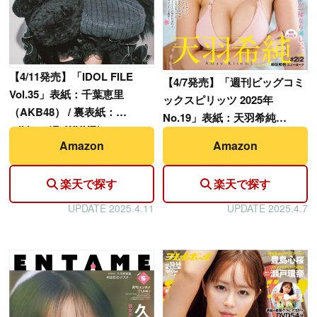
【
4/11発売】「IDOL FILE
【
4/7発売】「週刊ビッグコミ
Vol.35」表紙：千葉恵里
ックスピリッツ 2025年
（AKB48） / 裏表紙：
No.19」表紙：天羽希純
mikina（ExWHYZ）
（#2i2）
Amazon
Amazon
楽天で探す
楽天で探す
UPDATE 2025.4.11
UPDATE 2025.4.7