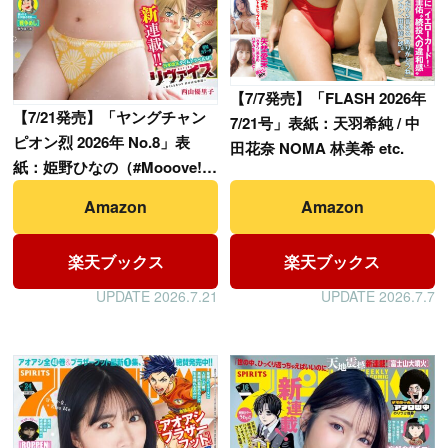
【
7/7発売】「FLASH 2026年
【
7/21発売】「ヤングチャン
7/21号」表紙：天羽希純 / 中
ピオン烈 2026年 No.8」表
田花奈 NOMA 林美希 etc.
紙：姫野ひなの（#Mooove!）
/ 奥ゆい
Amazon
Amazon
楽天ブックス
楽天ブックス
UPDATE 2026.7.21
UPDATE 2026.7.7