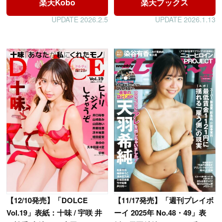
楽天Kobo
楽天ブックス
UPDATE 2026.2.5
UPDATE 2026.1.13
【
11/17発売】「週刊プレイボ
【
12/10発売】「DOLCE
ーイ 2025年 No.48・49」表
Vol.19」表紙：十味 / 宇咲 井