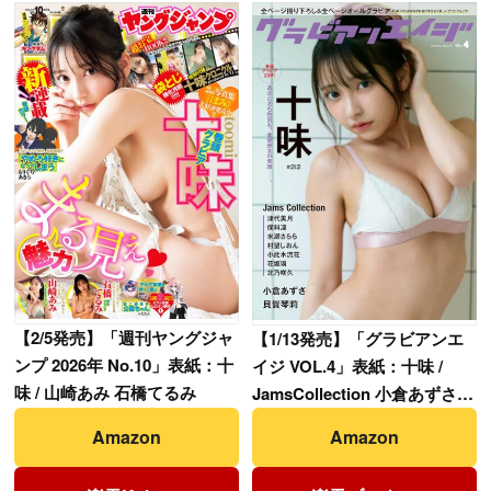
【
2/5発売】「週刊ヤングジャ
【
1/13発売】「グラビアンエ
ンプ 2026年 No.10」表紙：十
イジ VOL.4」表紙：十味 /
味 / 山崎あみ 石橋てるみ
JamsCollection 小倉あずさ
貝賀琴莉
Amazon
Amazon