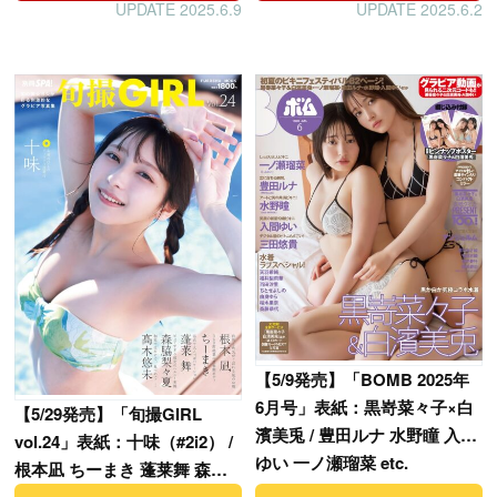
UPDATE 2025.6.9
UPDATE 2025.6.2
【
5/9発売】「BOMB 2025年
6月号」表紙：黒嵜菜々子×白
【
5/29発売】「旬撮GIRL
濱美兎 / 豊田ルナ 水野瞳 入間
vol.24」表紙：十味（#2i2） /
ゆい 一ノ瀬瑠菜 etc.
根本凪 ちーまき 蓬莱舞 森脇
梨々夏 髙木悠未