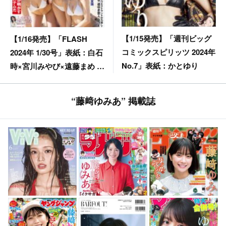
【1/15発売】「週刊ビッグ
【1/16発売】「FLASH
コミックスピリッツ 2024年
2024年 1/30号」表紙：白石
No.7」表紙：かとゆり
時×宮川みやび×遠藤まめ /
沢口愛華 大和田南那 入来
茉里 熊田曜子 春野恵 矢埜
“藤﨑ゆみあ” 掲載誌
愛茉