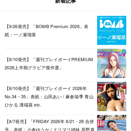
新着記事
【9/26発売】「BOMB Premium 2026」表
紙：一ノ瀬瑠菜
【8/10発売】「週刊プレイボーイPREMIUM
2026上半期グラビア傑作選」
【8/10発売】「週刊プレイボーイ 2026年
No.34・35」表紙：山田あい / 麻倉瑞季 青山
ひかる 溝端葵 etc.
【8/7発売】「FRIDAY 2026年 8/21・28 合併
号」表紙：小倉ゆうか / エリマリ姉妹 髙野真