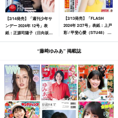
【2/13発売】「FLASH
【2/14発売】「週刊少年サ
2024年 2/27号」表紙：上戸
ンデー 2024年 12号」表
彩 / 甲斐心愛（STU48） 逢
紙：正源司陽子（日向坂
沢みゆ 葉月あや 花咲楓香
46）
宮川みやび 白昼まひる
“藤﨑ゆみあ” 掲載誌