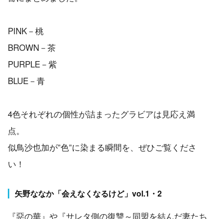
PINK－桃
BROWN－茶
PURPLE－紫
BLUE－青
4色それぞれの個性が詰まったグラビアは見応え満
点。
似鳥沙也加が”色”に染まる瞬間を、ぜひご覧くださ
い！
矢野ななか「会えなくなるけど」vol.1・2
『惡の華』や『サレタ側の復讐～同盟を結んだ妻たち