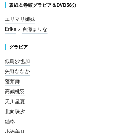
表紙＆巻頭グラビア＆DVD56分
エリマリ姉妹
Erika
×
百瀬まりな
グラビア
似鳥沙也加
矢野ななか
蓬莱舞
高鶴桃羽
天川星夏
北向珠夕
紬柊
小湊美月