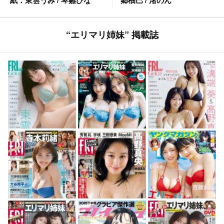
郷柚巴 / 渚のん
紙：東雲うみ / 琴雛ひな
“エリマリ姉妹” 掲載誌