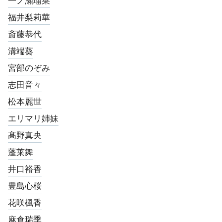
福井梨莉華
斎藤恭代
溝端葵
宮部のぞみ
志田音々
松本麗世
エリマリ姉妹
髙野真央
蓬莱舞
井口裕香
豊島心桜
花咲楓香
麻倉瑞季