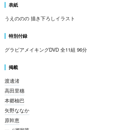
表紙
うえののの 描き下ろしイラスト
特別付録
グラビアメイキングDVD 全11組 96分
掲載
渡邊渚
高田里穗
本郷柚巴
矢野ななか
原幹恵
一ノ瀬瑠菜