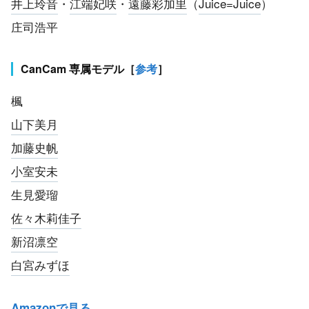
井上玲音
・
江端妃咲
・
遠藤彩加里
（
Juice=Juice
）
庄司浩平
CanCam 専属モデル［
参考
］
楓
山下美月
加藤史帆
小室安未
生見愛瑠
佐々木莉佳子
新沼凛空
白宮みずほ
Amazonで見る