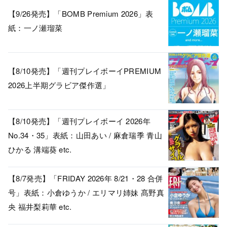
【9/26発売】「BOMB Premium 2026」表
紙：一ノ瀬瑠菜
【8/10発売】「週刊プレイボーイPREMIUM
2026上半期グラビア傑作選」
【8/10発売】「週刊プレイボーイ 2026年
No.34・35」表紙：山田あい / 麻倉瑞季 青山
ひかる 溝端葵 etc.
【8/7発売】「FRIDAY 2026年 8/21・28 合併
号」表紙：小倉ゆうか / エリマリ姉妹 髙野真
央 福井梨莉華 etc.