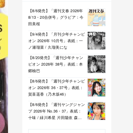
【8/6発売】「週刊文春 2026年
8/13・20合併号」グラビア：今
田美桜
【9/4発売】「月刊少年チャンピ
オン 2026年 10月号」表紙：一
ノ瀬瑠菜 / 久瑠美にな
【8/20発売】「週刊少年チャン
ピオン 2026年 38号」表紙：本
郷柚巴
【8/6発売】「週刊少年チャンピ
オン 2026年 36・37号」表紙：
賀喜遥香（乃木坂46）
【8/6発売】「週刊ヤングジャン
プ 2026年 No.36・37」表紙：
十味 / 緑川希星 片田陽依 森湖
己波（LOVE CHANT）