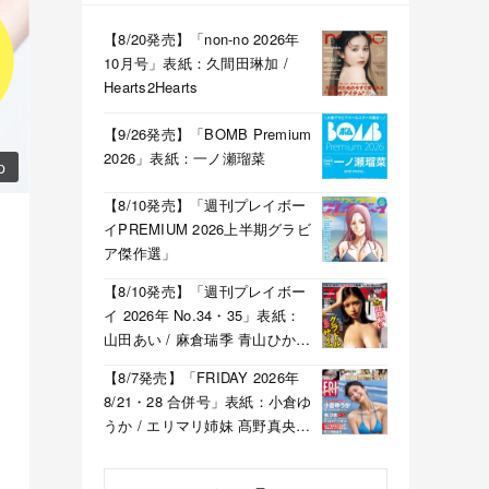
【8/20発売】「non-no 2026年
10月号」表紙：久間田琳加 /
Hearts2Hearts
【9/26発売】「BOMB Premium
2026」表紙：一ノ瀬瑠菜
p
【8/10発売】「週刊プレイボー
イPREMIUM 2026上半期グラビ
ア傑作選」
【8/10発売】「週刊プレイボー
イ 2026年 No.34・35」表紙：
山田あい / 麻倉瑞季 青山ひかる
溝端葵 etc.
【8/7発売】「FRIDAY 2026年
8/21・28 合併号」表紙：小倉ゆ
うか / エリマリ姉妹 髙野真央
福井梨莉華 etc.