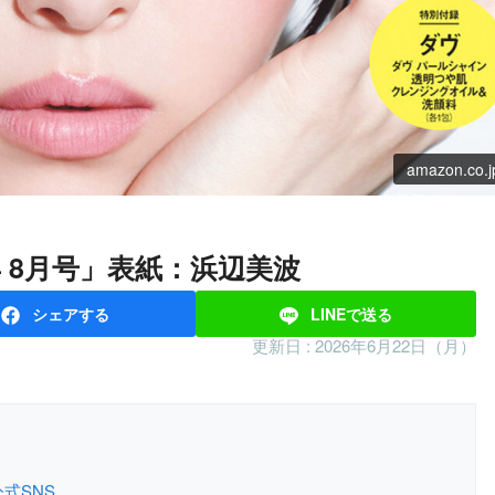
amazon.co.j
026年 8月号」表紙：浜辺美波
シェア
する
LINEで
送る
更新日 :
2026年6月22日（月）
公式SNS