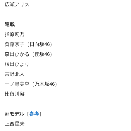
広瀬アリス
連載
指原莉乃
齊藤京子（日向坂46）
森田ひかる（櫻坂46）
桜田ひより
吉野北人
一ノ瀬美空（乃木坂46）
比留川游
［
］
arモデル
参考
上西星来