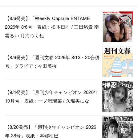
【8/6発売】「Weekly Capsule ENTAME
2026年 8/6号」表紙：松本日向 / 三田悠貴 南
雲るい 月海つくね
【8/6発売】「週刊文春 2026年 8/13・20合併
号」グラビア：今田美桜
【9/4発売】「月刊少年チャンピオン 2026年
10月号」表紙：一ノ瀬瑠菜 / 久瑠美にな
【8/20発売】「週刊少年チャンピオン 2026
年 38号」表紙：本郷柚巴