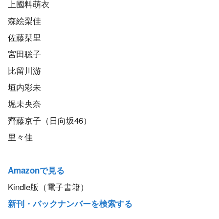
上國料萌衣
森絵梨佳
佐藤栞里
宮田聡子
比留川游
垣内彩未
堀未央奈
齊藤京子（日向坂46）
里々佳
Amazonで見る
Kindle版（電子書籍）
新刊・バックナンバーを検索する