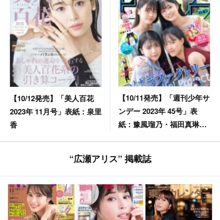
【10/11発売】「週刊少年サ
【10/12発売】「美人百花
ンデー 2023年 45号」表
2023年 11月号」表紙：泉里
紙：豫風瑠乃・福田真琳・
香
河西結心・八木栞（つばき
ファクトリー）
“広瀬アリス” 掲載誌