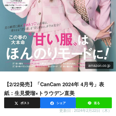
amazon.co.jp
【2/22発売】「CanCam 2024年 4月号」表
紙：生見愛瑠×トラウデン直美
ポスト
シェア
送る
更新日 :
2024年2月22日（木）