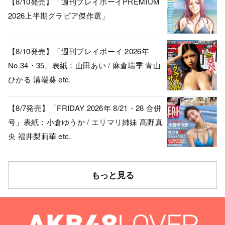
【8/10発売】「週刊プレイボーイPREMIUM
2026上半期グラビア傑作選」
【8/10発売】「週刊プレイボーイ 2026年
No.34・35」表紙：山田あい / 麻倉瑞季 青山
ひかる 溝端葵 etc.
【8/7発売】「FRIDAY 2026年 8/21・28 合併
号」表紙：小倉ゆうか / エリマリ姉妹 髙野真
央 福井梨莉華 etc.
もっと見る