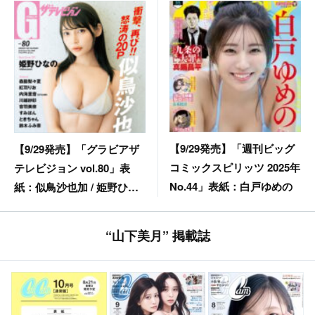
【9/29発売】「週刊ビッグ
【9/29発売】「グラビアザ
コミックスピリッツ 2025年
テレビジョン vol.80」表
No.44」表紙：白戸ゆめの
紙：似鳥沙也加 / 姫野ひな
の 森脇梨々夏 紅羽りお etc.
“山下美月” 掲載誌