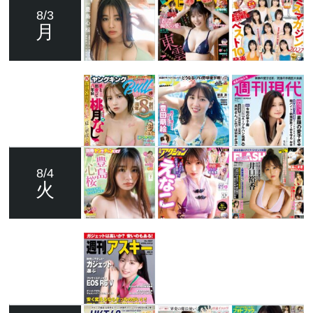
8/3
月
8/4
火