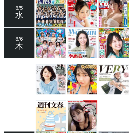
8/5
水
8/6
木