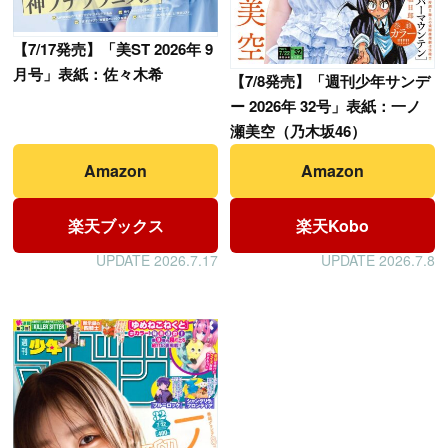
【
7/17発売】「美ST 2026年 9
月号」表紙：佐々木希
【
7/8発売】「週刊少年サンデ
ー 2026年 32号」表紙：一ノ
瀬美空（乃木坂46）
Amazon
Amazon
楽天ブックス
楽天Kobo
UPDATE 2026.7.17
UPDATE 2026.7.8