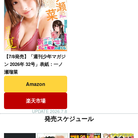
【
7/8発売】「週刊少年マガジ
ン 2026年 32号」表紙：一ノ
瀬瑠菜
Amazon
楽天市場
UPDATE 2026.7.8
発売スケジュール