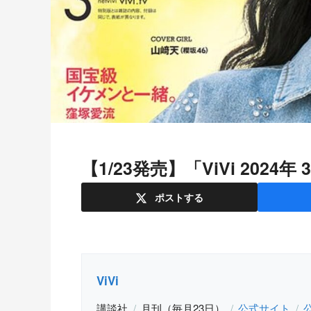
【1/23発売】「ViVi 20
ポスト
する
ViVi
講談社
月刊（毎月23日）
公式サイト