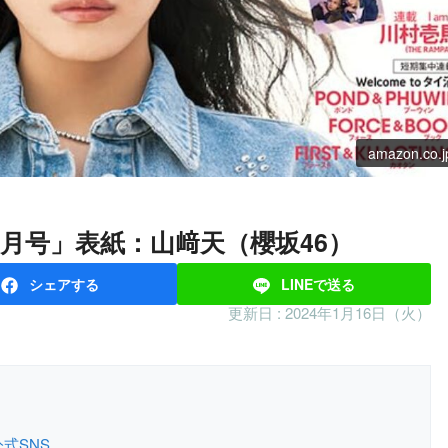
amazon.co.j
24年 3月号」表紙：山﨑天（櫻坂46）
シェア
する
LINEで
送る
更新日 :
2024年1月16日（火）
公式SNS