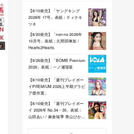
【8/10発売】「ヤングキング
2026年 17号」表紙：ティナキ
ツネ
【8/20発売】「non-no 2026年
10月号」表紙：久間田琳加 /
p
Hearts2Hearts
【9/26発売】「BOMB Premium
2026」表紙：一ノ瀬瑠菜
【8/10発売】「週刊プレイボー
イPREMIUM 2026上半期グラビ
ア傑作選」
【8/10発売】「週刊プレイボー
イ 2026年 No.34・35」表紙：
山田あい / 麻倉瑞季 青山ひかる
溝端葵 etc.