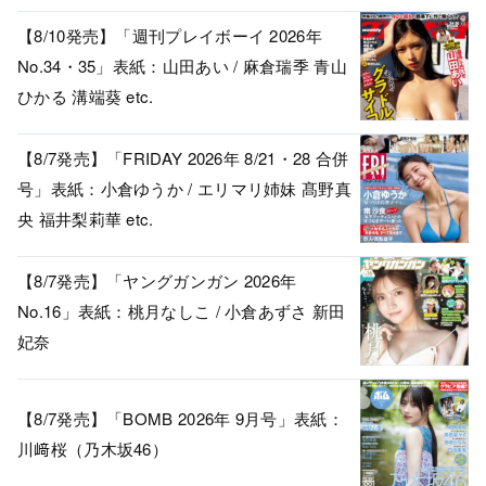
【8/10発売】「週刊プレイボーイ 2026年
No.34・35」表紙：山田あい / 麻倉瑞季 青山
ひかる 溝端葵 etc.
【8/7発売】「FRIDAY 2026年 8/21・28 合併
号」表紙：小倉ゆうか / エリマリ姉妹 髙野真
央 福井梨莉華 etc.
【8/7発売】「ヤングガンガン 2026年
No.16」表紙：桃月なしこ / 小倉あずさ 新田
妃奈
【8/7発売】「BOMB 2026年 9月号」表紙：
川﨑桜（乃木坂46）