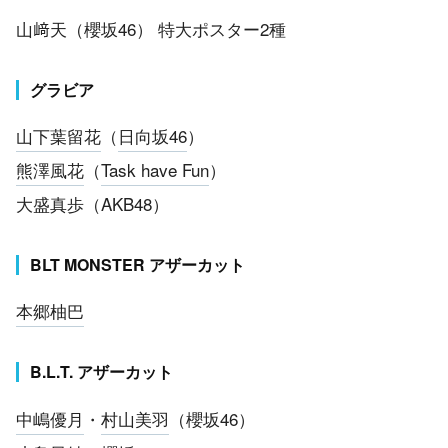
山﨑天（櫻坂46） 特大ポスター2種
グラビア
山下葉留花
（
日向坂46
）
熊澤風花
（
Task have Fun
）
大盛真歩（AKB48）
BLT MONSTER アザーカット
本郷柚巴
B.L.T. アザーカット
中嶋優月
・
村山美羽
（櫻坂46）