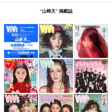
/ 水咲優美 太田彩夏
（SKE48） 遥りさ
“山﨑天” 掲載誌