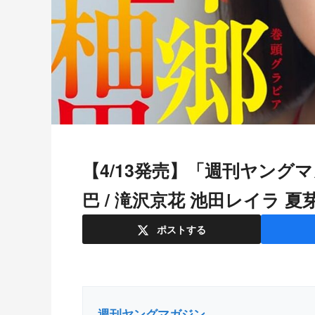
【4/13発売】「週刊ヤングマガジン 2026年 No.20」表紙：本郷柚
巴 / 滝沢京花 池田レイラ 夏
ポスト
する
週刊ヤングマガジン