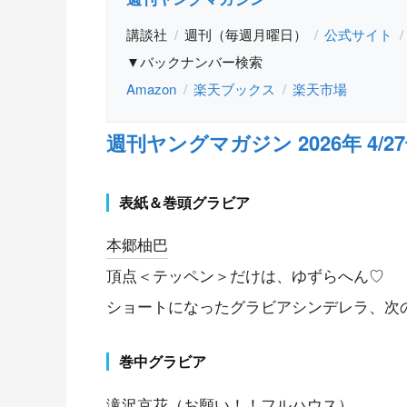
講談社
週刊（毎週月曜日）
公式サイト
▼バックナンバー検索
Amazon
楽天ブックス
楽天市場
週刊ヤングマガジン 2026年 4/27号
表紙＆巻頭グラビア
本郷柚巴
頂点＜テッペン＞だけは、ゆずらへん♡
ショートになったグラビアシンデレラ、次
巻中グラビア
滝沢京花
（
お願い！！フルハウス
）