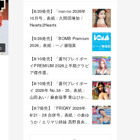
【8/20発売】「non-no 2026年
10月号」表紙：久間田琳加 /
Hearts2Hearts
【9/26発売】「BOMB Premium
2026」表紙：一ノ瀬瑠菜
p
【8/10発売】「週刊プレイボー
イPREMIUM 2026上半期グラビ
ア傑作選」
【8/10発売】「週刊プレイボー
イ 2026年 No.34・35」表紙：
山田あい / 麻倉瑞季 青山ひかる
溝端葵 etc.
【8/7発売】「FRIDAY 2026年
8/21・28 合併号」表紙：小倉ゆ
うか / エリマリ姉妹 髙野真央
福井梨莉華 etc.