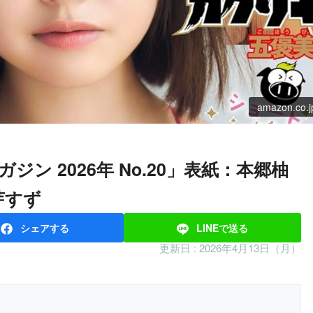
amazon.co.j
芽すず
シェア
する
LINEで
送る
更新日 :
2026年4月13日（月）