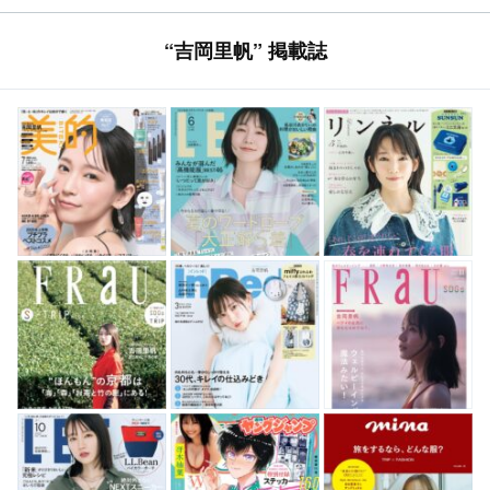
内夢 新谷あやか
“吉岡里帆” 掲載誌