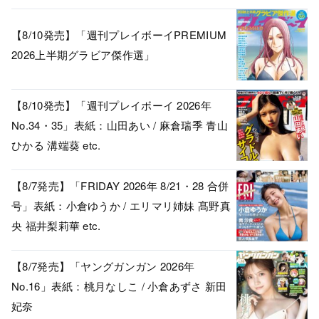
【8/10発売】「週刊プレイボーイPREMIUM
2026上半期グラビア傑作選」
【8/10発売】「週刊プレイボーイ 2026年
No.34・35」表紙：山田あい / 麻倉瑞季 青山
ひかる 溝端葵 etc.
【8/7発売】「FRIDAY 2026年 8/21・28 合併
号」表紙：小倉ゆうか / エリマリ姉妹 髙野真
央 福井梨莉華 etc.
【8/7発売】「ヤングガンガン 2026年
No.16」表紙：桃月なしこ / 小倉あずさ 新田
妃奈