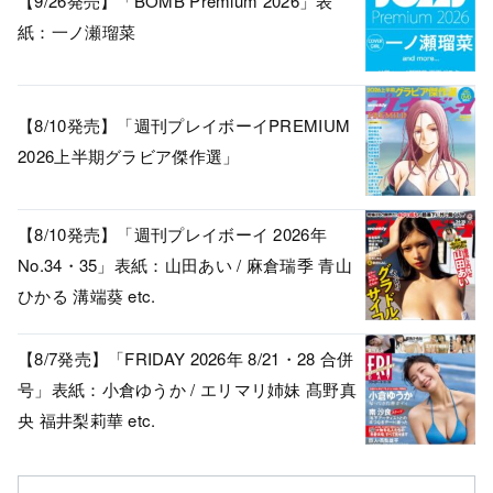
【9/26発売】「BOMB Premium 2026」表
紙：一ノ瀬瑠菜
【8/10発売】「週刊プレイボーイPREMIUM
2026上半期グラビア傑作選」
【8/10発売】「週刊プレイボーイ 2026年
No.34・35」表紙：山田あい / 麻倉瑞季 青山
ひかる 溝端葵 etc.
【8/7発売】「FRIDAY 2026年 8/21・28 合併
号」表紙：小倉ゆうか / エリマリ姉妹 髙野真
央 福井梨莉華 etc.