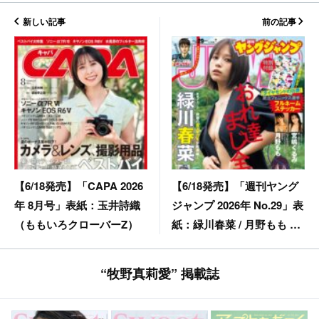
新しい記事
前の記事
【6/18発売】「週刊ヤング
【6/18発売】「CAPA 2026
ジャンプ 2026年 No.29」表
年 8月号」表紙：玉井詩織
紙：緑川春菜 / 月野もも 宮
（ももいろクローバーZ）
嶋くるみ 早坂美海
“牧野真莉愛” 掲載誌