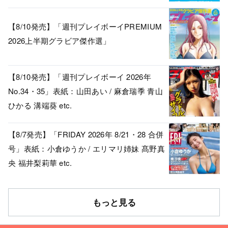
【8/10発売】「週刊プレイボーイPREMIUM
2026上半期グラビア傑作選」
【8/10発売】「週刊プレイボーイ 2026年
No.34・35」表紙：山田あい / 麻倉瑞季 青山
ひかる 溝端葵 etc.
【8/7発売】「FRIDAY 2026年 8/21・28 合併
号」表紙：小倉ゆうか / エリマリ姉妹 髙野真
央 福井梨莉華 etc.
もっと見る