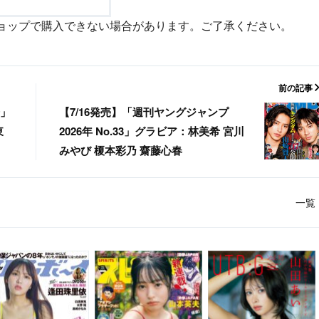
ョップで購入できない場合があります。ご了承ください。
前の記事
号」
【7/16発売】「週刊ヤングジャンプ
東
2026年 No.33」グラビア：林美希 宮川
みやび 榎本彩乃 齋藤心春
一覧