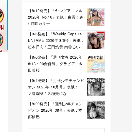
【8/12発売】「ヤングアニマル
2026年 No.16」表紙：東雲うみ
/ 虹咲カリナ
【8/6発売】「Weekly Capsule
ENTAME 2026年 8/6号」表紙：
松本日向 / 三田悠貴 南雲るい
月海つくね
【8/6発売】「週刊文春 2026年
8/13・20合併号」グラビア：今
田美桜
【9/4発売】「月刊少年チャンピ
オン 2026年 10月号」表紙：一
ノ瀬瑠菜 / 久瑠美にな
【8/20発売】「週刊少年チャン
ピオン 2026年 38号」表紙：本
郷柚巴