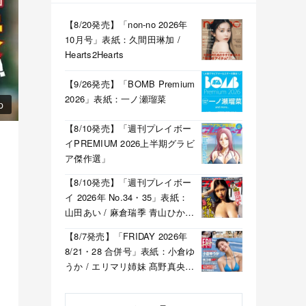
【8/20発売】「non-no 2026年
10月号」表紙：久間田琳加 /
Hearts2Hearts
【9/26発売】「BOMB Premium
2026」表紙：一ノ瀬瑠菜
p
【8/10発売】「週刊プレイボー
イPREMIUM 2026上半期グラビ
ア傑作選」
【8/10発売】「週刊プレイボー
イ 2026年 No.34・35」表紙：
山田あい / 麻倉瑞季 青山ひかる
溝端葵 etc.
【8/7発売】「FRIDAY 2026年
8/21・28 合併号」表紙：小倉ゆ
うか / エリマリ姉妹 髙野真央
福井梨莉華 etc.