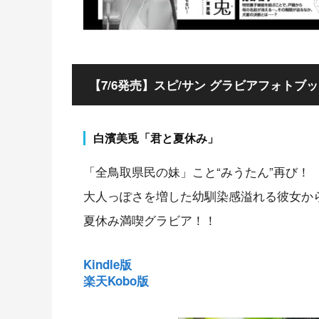
【7/6発売】スピ/サン グラビアフォトブ
白濱美兎「君と夏休み」
「全鳥取県民の妹」こと“みうたん”再び！
大人っぽさを増した幼馴染感溢れる彼女か
夏休み満喫グラビア！！
Kindle版
楽天Kobo版