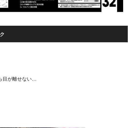
ック
ら目が離せない…