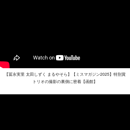
【冨永実里 太田しずく まるやそら】【ミスマガジン2025】特別賞
トリオの撮影の裏側に密着【函館】