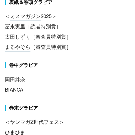
表紙＆巻頭グラビア
＜
ミスマガジン
2025＞
冨永実里
［読者特別賞］
太田しずく
［審査員特別賞］
まるやそら
［審査員特別賞］
巻中グラビア
岡田絆奈
BIANCA
巻末グラビア
＜ヤンマガZ世代フェス＞
ひまひま