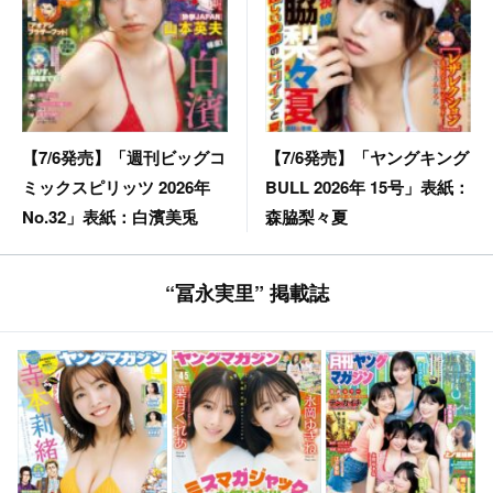
【7/6発売】「ヤングキング
【7/6発売】「週刊ビッグコ
BULL 2026年 15号」表紙：
ミックスピリッツ 2026年
森脇梨々夏
No.32」表紙：白濱美兎
“冨永実里” 掲載誌