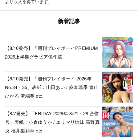
より収入を得ています。
新着記事
【8/10発売】「週刊プレイボーイPREMIUM
2026上半期グラビア傑作選」
【8/10発売】「週刊プレイボーイ 2026年
No.34・35」表紙：山田あい / 麻倉瑞季 青山
ひかる 溝端葵 etc.
【8/7発売】「FRIDAY 2026年 8/21・28 合併
号」表紙：小倉ゆうか / エリマリ姉妹 髙野真
央 福井梨莉華 etc.