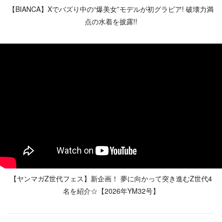
【BIANCA】Xでバズり中の“爆美女”モデルが初グラビア! 破壊力満
点の水着を披露!!
【ヤンマガZ世代フェス】新企画！ 夢に向かって突き進むZ世代4
名を紹介☆【2026年YM32号】