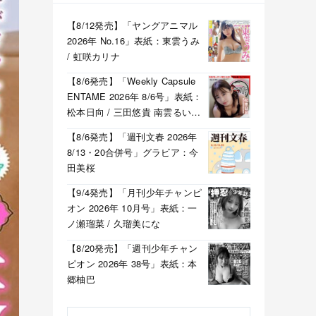
【8/12発売】「ヤングアニマル
2026年 No.16」表紙：東雲うみ
/ 虹咲カリナ
【8/6発売】「Weekly Capsule
ENTAME 2026年 8/6号」表紙：
松本日向 / 三田悠貴 南雲るい
月海つくね
【8/6発売】「週刊文春 2026年
8/13・20合併号」グラビア：今
田美桜
【9/4発売】「月刊少年チャンピ
オン 2026年 10月号」表紙：一
ノ瀬瑠菜 / 久瑠美にな
【8/20発売】「週刊少年チャン
ピオン 2026年 38号」表紙：本
郷柚巴