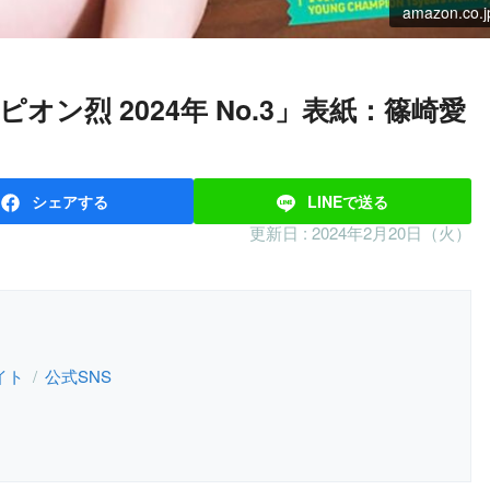
amazon.co.j
シェア
する
LINEで
送る
更新日 :
2024年2月20日（火）
イト
公式SNS