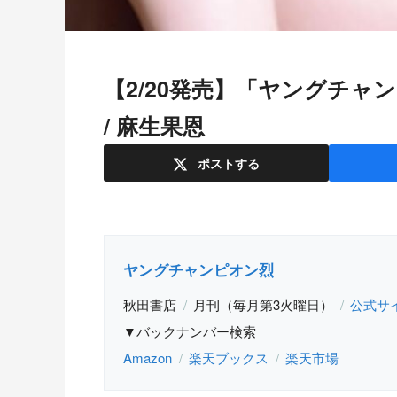
【2/20発売】「ヤングチャンピオン烈 2024年 No.3」表紙：篠崎愛
/ 麻生果恩
ポスト
する
ヤングチャンピオン烈
秋田書店
月刊（毎月第3火曜日）
公式サ
▼バックナンバー検索
Amazon
楽天ブックス
楽天市場