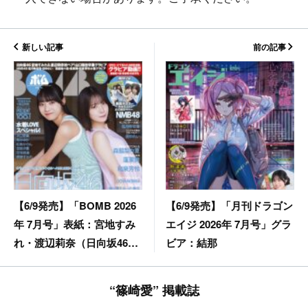
新しい記事
前の記事
【6/9発売】「月刊ドラゴン
【6/9発売】「BOMB 2026
エイジ 2026年 7月号」グラ
年 7月号」表紙：宮地すみ
ビア：結那
れ・渡辺莉奈（日向坂46）
/ 森脇梨々夏 etc.
“篠崎愛” 掲載誌