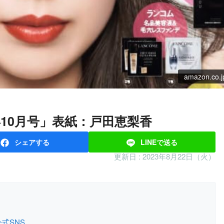
amazon.co.j
023年10月号」表紙：戸田恵梨香
シェア
する
LINEで
送る
更新日 :
2023年8月22日（火）
公式SNS