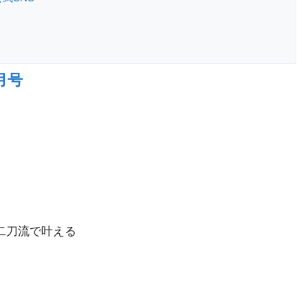
月号
二刀流で叶える