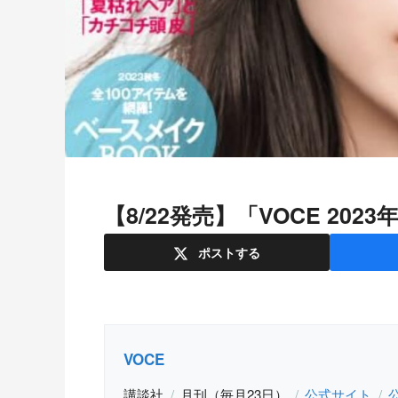
【8/22発売】「VOCE 2
ポスト
する
VOCE
講談社
月刊（毎月23日）
公式サイト