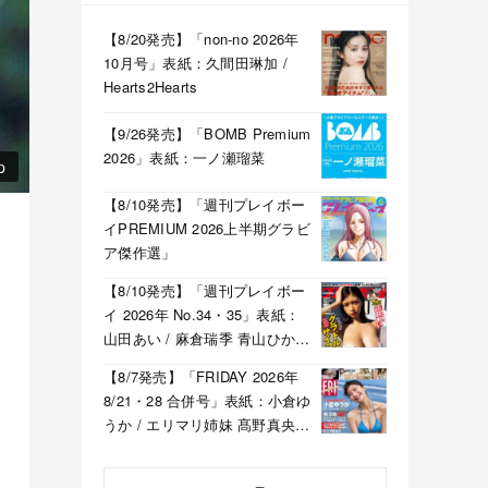
【8/20発売】「non-no 2026年
10月号」表紙：久間田琳加 /
Hearts2Hearts
【9/26発売】「BOMB Premium
2026」表紙：一ノ瀬瑠菜
p
【8/10発売】「週刊プレイボー
イPREMIUM 2026上半期グラビ
ア傑作選」
【8/10発売】「週刊プレイボー
イ 2026年 No.34・35」表紙：
山田あい / 麻倉瑞季 青山ひかる
溝端葵 etc.
【8/7発売】「FRIDAY 2026年
8/21・28 合併号」表紙：小倉ゆ
うか / エリマリ姉妹 髙野真央
福井梨莉華 etc.