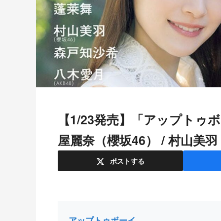
【1/23発売】「アップトゥボーイ 2024年 3月号」表紙：大園玲×守
屋麗奈（櫻坂46） / 村山美羽
ポスト
する
アップトゥボーイ