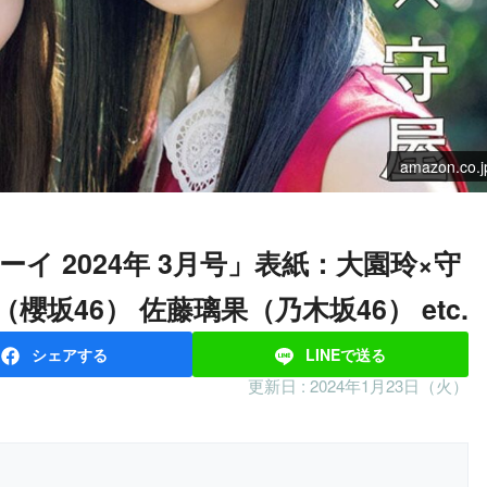
amazon.co.j
（櫻坂46） 佐藤璃果（乃木坂46） etc.
シェア
する
LINEで
送る
更新日 :
2024年1月23日（火）