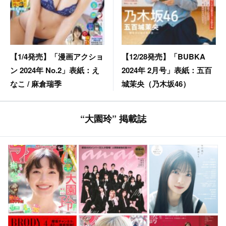
【12/28発売】「BUBKA
【1/4発売】「漫画アクショ
2024年 2月号」表紙：五百
ン 2024年 No.2」表紙：え
城茉央（乃木坂46）
なこ / 麻倉瑞季
“大園玲” 掲載誌