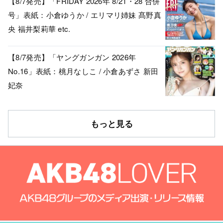
【8/7発売】「FRIDAY 2026年 8/21・28 合併
号」表紙：小倉ゆうか / エリマリ姉妹 髙野真
央 福井梨莉華 etc.
【8/7発売】「ヤングガンガン 2026年
No.16」表紙：桃月なしこ / 小倉あずさ 新田
妃奈
もっと見る