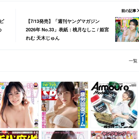
前の記事
ピ
【7/13発売】「週刊ヤングマガジン
め
2026年 No.33」表紙：桃月なしこ / 姫宮
れむ 天木じゅん
一覧