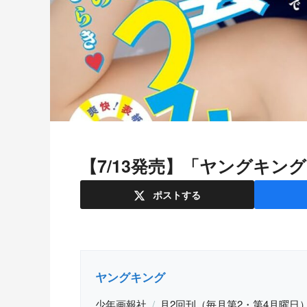
【7/13発売】「ヤングキン
ポスト
する
ヤングキング
少年画報社
月2回刊（毎月第2・第4月曜日