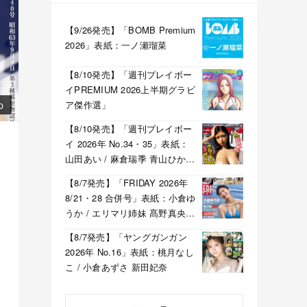
【9/26発売】「BOMB Premium
2026」表紙：一ノ瀬瑠菜
【8/10発売】「週刊プレイボー
イPREMIUM 2026上半期グラビ
ア傑作選」
p
【8/10発売】「週刊プレイボー
イ 2026年 No.34・35」表紙：
山田あい / 麻倉瑞季 青山ひかる
溝端葵 etc.
【8/7発売】「FRIDAY 2026年
8/21・28 合併号」表紙：小倉ゆ
うか / エリマリ姉妹 髙野真央
福井梨莉華 etc.
【8/7発売】「ヤングガンガン
2026年 No.16」表紙：桃月なし
こ / 小倉あずさ 新田妃奈