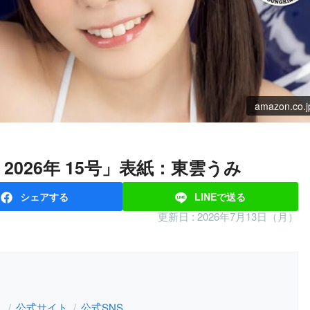
amazon.co.j
グ 2026年 15号」表紙：東雲うみ
シェア
する
LINEで
送る
更新日 :
2026年7月13日（月）
）
公式サイト
公式SNS