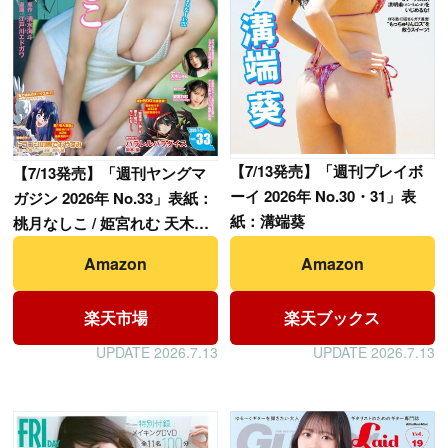
【
7/13発売】「週刊プレイボ
【
7/13発売】「週刊ヤングマ
ーイ 2026年 No.30・31」表
ガジン 2026年 No.33」表紙：
紙：溝端葵
桃月なしこ / 姫宮れむ 天木じ
ゅん
Amazon
Amazon
楽天市場
楽天ブックス
UPDATE 2026.7.13
UPDATE 2026.7.13