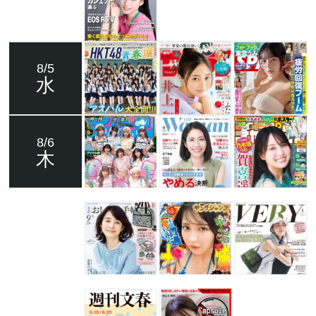
8/5
水
8/6
木