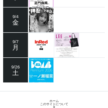
9/4
金
9/7
月
9/26
土
ホーム
このサイトについて
X