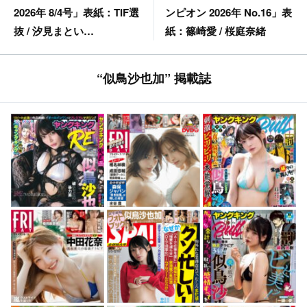
ンピオン 2026年 No.16」表
2026年 8/4号」表紙：TIF選
紙：篠崎愛 / 桜庭奈緒
抜 / 汐見まとい
（yosugala） 穂波あみ
“似鳥沙也加” 掲載誌