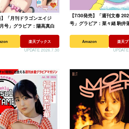
【
7/30発売】「週刊文春 2026
発売】「月刊ドラゴンエイジ
号」グラビア：菜々緒 駒井
年 9月号」グラビア：陽高真白
azon
楽天ブックス
Amazon
楽天ブ
UPDATE 2026.7.30
UPDATE 