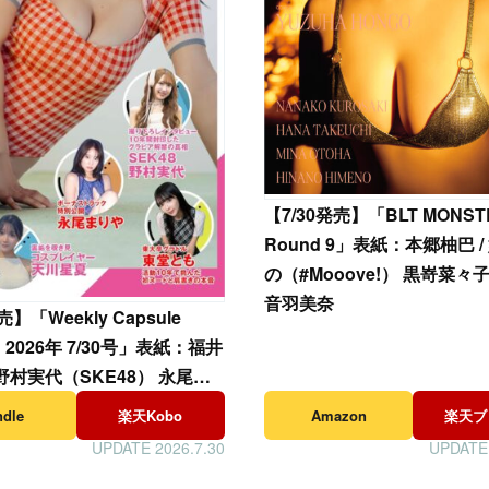
【
7/30発売】「BLT MONST
Round 9」表紙：本郷柚巴 
の（#Mooove!） 黒嵜菜々
音羽美奈
売】「Weekly Capsule
E 2026年 7/30号」表紙：福井
 野村実代（SKE48） 永尾ま
川星夏 東堂とも
ndle
楽天Kobo
Amazon
楽天ブ
UPDATE 2026.7.30
UPDATE 