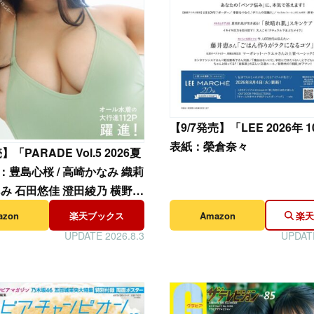
【
9/7発売】「LEE 2026年 
表紙：榮倉奈々
】「PARADE Vol.5 2026夏
：豊島心桜 / 高崎かなみ 織莉
あみ 石田悠佳 澄田綾乃 横野す
azon
楽天ブックス
Amazon
楽天
UPDATE 2026.8.3
UPDATE