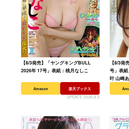
【
8/3発売】「ヤングキングBULL
【
8/3発売
2026年 17号」表紙：桃月なしこ
号」表紙
叶 山崎
みれ
Amazon
楽天ブックス
Am
UPDATE 2026.8.3