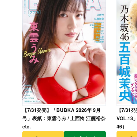
【
7/31発売】「BUBKA 2026年 9月
【
7/3
号」表紙：東雲うみ / 上西怜 江籠裕奈
VOL.
etc.
46）