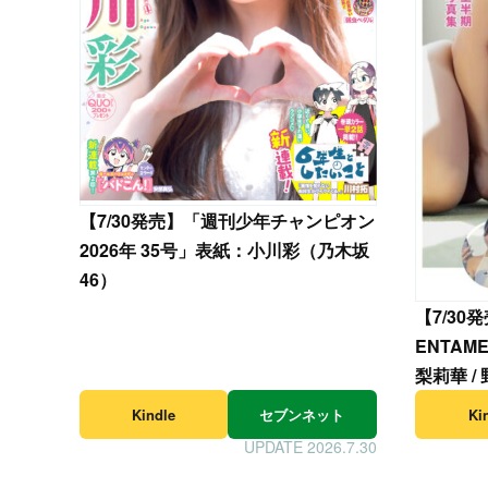
【
7/30発売】「週刊少年チャンピオン
2026年 35号」表紙：小川彩（乃木坂
46）
【
7/30発
ENTAM
梨莉華 /
りや 天
Kindle
セブンネット
Ki
UPDATE 2026.7.30