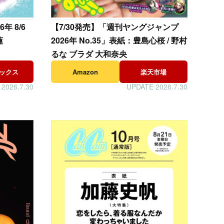
年 8/6
【
7/30発売】「週刊ヤングジャンプ
蓮
2026年 No.35」表紙：豊島心桜 / 野村
るな ブラダ 大和奈央
ックス
Amazon
楽天市場
2026.7.30
UPDATE 2026.7.30