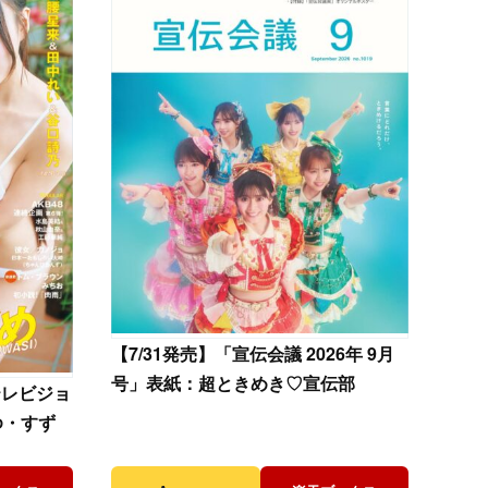
【
7/31発売】「宣伝会議 2026年 9月
号」表紙：超ときめき♡宣伝部
テレビジョ
ゆ・すず