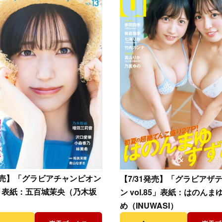
1発売】「グラビアチャンピオン
【
7/31発売】「グラビアザ
13」表紙：五百城茉央（乃木坂
ン vol.85」表紙：はのんま
め（INUWASI）