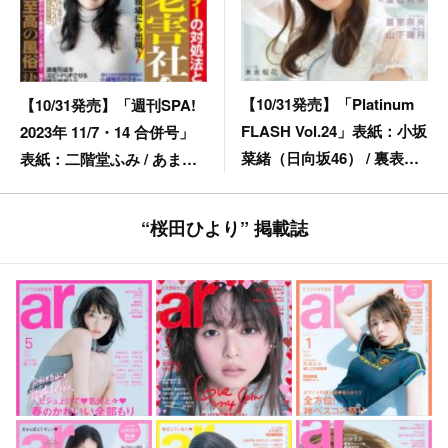
【10/31発売】「Platinum
【10/31発売】「週刊SPA!
FLASH Vol.24」表紙：小坂
2023年 11/7・14 合併号」
菜緒（日向坂46） / 裏表
表紙：二階堂ふみ / あまつ
紙：潮紗理菜（日向坂46）
りな 新唯 伊藤実希×岡本彩
夏（SKE48）
“桜田ひより” 掲載誌