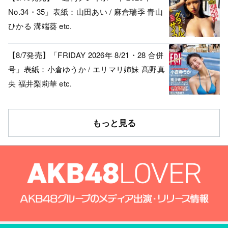
No.34・35」表紙：山田あい / 麻倉瑞季 青山
ひかる 溝端葵 etc.
【8/7発売】「FRIDAY 2026年 8/21・28 合併
号」表紙：小倉ゆうか / エリマリ姉妹 髙野真
央 福井梨莉華 etc.
もっと見る