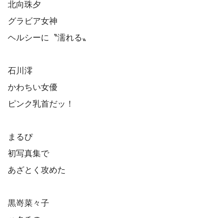
北向珠夕
グラビア女神
ヘルシーに〝濡れる〟
石川澪
かわちい女優
ピンク乳首だッ！
まるぴ
初写真集で
あざとく攻めた
黒嵜菜々子