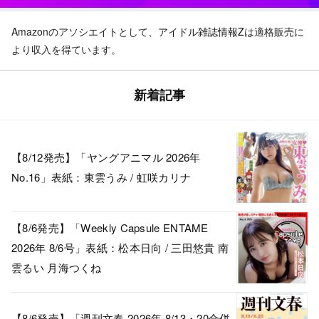
Amazonのアソシエイトとして、
アイドル雑誌情報Z
は適格販売に
より収入を得ています。
新着記事
【8/12発売】「ヤングアニマル 2026年
No.16」表紙：東雲うみ / 虹咲カリナ
【8/6発売】「Weekly Capsule ENTAME
2026年 8/6号」表紙：松本日向 / 三田悠貴 南
雲るい 月海つくね
【8/6発売】「週刊文春 2026年 8/13・20合併