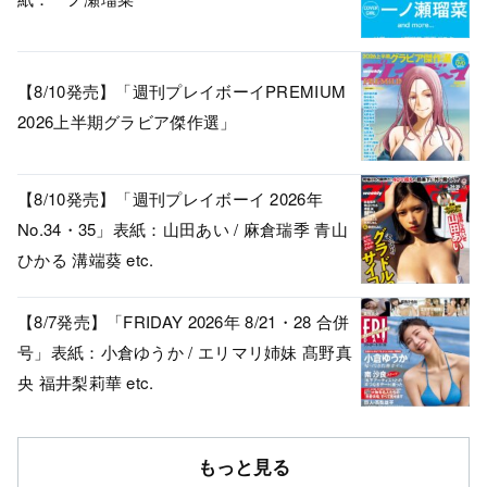
【8/10発売】「週刊プレイボーイPREMIUM
2026上半期グラビア傑作選」
【8/10発売】「週刊プレイボーイ 2026年
No.34・35」表紙：山田あい / 麻倉瑞季 青山
ひかる 溝端葵 etc.
【8/7発売】「FRIDAY 2026年 8/21・28 合併
号」表紙：小倉ゆうか / エリマリ姉妹 髙野真
央 福井梨莉華 etc.
もっと見る