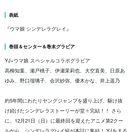
表紙
『ウマ娘 シンデレラグレイ』
巻頭＆センター＆巻末グラビア
YJ×ウマ娘 スペシャルコラボグラビア
高柳知葉
、
瀬戸桃子
、
伊瀬茉莉也
、
大空直美
、
日原あ
ゆみ
、
野口瑠璃子
、
会沢紗弥
、
優木かな
、
井上遥乃
約5年間にわたりヤングジャンプを盛り上げ、駆け抜
け続けたシンデレラストーリーが堂々完結！！ さら
に、12月21日（日）に最終回を迎えたアニメ第2クー
ルから、シンデレラグレイ組が本誌に集結！ YJをまる