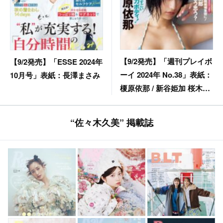
【9/2発売】「週刊プレイボ
【9/2発売】「ESSE 2024年
ーイ 2024年 No.38」表紙：
10月号」表紙：長澤まさみ
榎原依那 / 新谷姫加 桜木心
菜 石井優希 etc.
“佐々木久美” 掲載誌