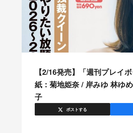
【2/16発売】「週刊プレイボーイ 2026年 No.9・10 合併号」表
紙：菊地姫奈 / 岸みゆ 林ゆ
子
ポスト
する