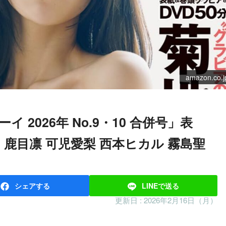
amazon.co.j
め 鹿目凛 可児愛梨 西本ヒカル 霧島聖
シェア
する
LINEで
送る
更新日 :
2026年2月16日（月）