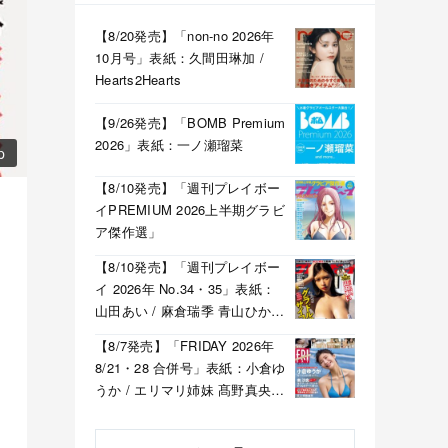
【8/20発売】「non-no 2026年
10月号」表紙：久間田琳加 /
Hearts2Hearts
【9/26発売】「BOMB Premium
2026」表紙：一ノ瀬瑠菜
p
【8/10発売】「週刊プレイボー
イPREMIUM 2026上半期グラビ
ア傑作選」
【8/10発売】「週刊プレイボー
イ 2026年 No.34・35」表紙：
山田あい / 麻倉瑞季 青山ひかる
溝端葵 etc.
【8/7発売】「FRIDAY 2026年
8/21・28 合併号」表紙：小倉ゆ
うか / エリマリ姉妹 髙野真央
福井梨莉華 etc.