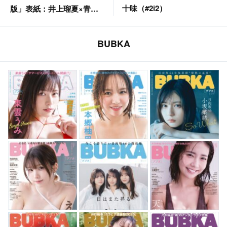
十味（#2i2）
版」表紙：井上瑠夏×青海
ひな乃（SKE48）
BUBKA