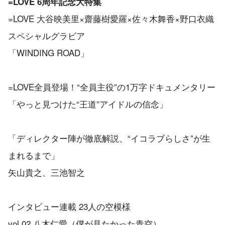
=LOVE 6周年記念大特集
=LOVE 大谷映美里×齋藤樹愛羅×佐々木舞香×野口衣織
スペシャルグラビア
「WINDING ROAD」
=LOVE全員登場！“全員主役”の1万字ドキュメンタリー
「やっと見つけた“王道”アイドルの信念」
「ディレクター陣が徹底解説、“イコラブらしさ”が生
まれるまで」
矢山貴之、三池智之
インタビュー連載 23人の空模様
vol.02 八木仁愛（僕が見たかった青空）