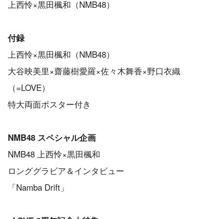
上西怜×黒田楓和（NMB48）
付録
上西怜×黒田楓和（NMB48）
大谷映美里×齋藤樹愛羅×佐々木舞香×野口衣織
（=LOVE）
特大両面ポスター付き
NMB48 スペシャル企画
NMB48 上西怜×黒田楓和
ロンググラビア＆インタビュー
「Namba Drift」