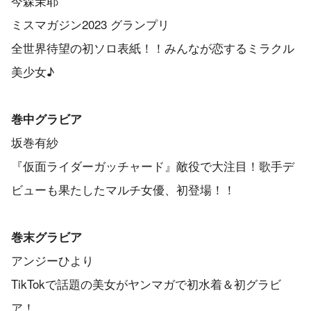
今森茉耶
ミスマガジン2023 グランプリ
全世界待望の初ソロ表紙！！みんなが恋するミラクル
美少女♪
巻中グラビア
坂巻有紗
『仮面ライダーガッチャード』敵役で大注目！歌手デ
ビューも果たしたマルチ女優、初登場！！
巻末グラビア
アンジーひより
TikTokで話題の美女がヤンマガで初水着＆初グラビ
ア！