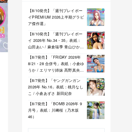
【8/10発売】「週刊プレイボー
イPREMIUM 2026上半期グラビ
ア傑作選」
【8/10発売】「週刊プレイボー
イ 2026年 No.34・35」表紙：
山田あい / 麻倉瑞季 青山ひかる
溝端葵 etc.
【8/7発売】「FRIDAY 2026年
8/21・28 合併号」表紙：小倉ゆ
うか / エリマリ姉妹 髙野真央
福井梨莉華 etc.
【8/7発売】「ヤングガンガン
2026年 No.16」表紙：桃月なし
こ / 小倉あずさ 新田妃奈
【8/7発売】「BOMB 2026年 9
月号」表紙：川﨑桜（乃木坂
46）