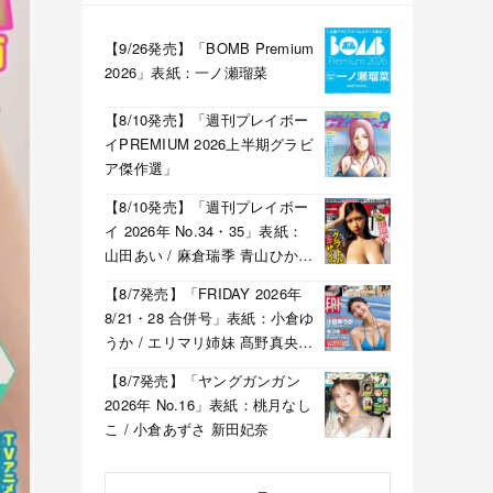
【9/26発売】「BOMB Premium
2026」表紙：一ノ瀬瑠菜
【8/10発売】「週刊プレイボー
イPREMIUM 2026上半期グラビ
ア傑作選」
【8/10発売】「週刊プレイボー
イ 2026年 No.34・35」表紙：
山田あい / 麻倉瑞季 青山ひかる
溝端葵 etc.
【8/7発売】「FRIDAY 2026年
8/21・28 合併号」表紙：小倉ゆ
うか / エリマリ姉妹 髙野真央
福井梨莉華 etc.
【8/7発売】「ヤングガンガン
2026年 No.16」表紙：桃月なし
こ / 小倉あずさ 新田妃奈