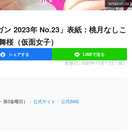
amazon.co.j
森下舞桜（仮面女子）
シェア
する
LINEで
送る
更新日 :
2023年11月17日（金）
・第3金曜日）
公式サイト
公式SNS