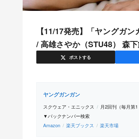
【11/17発売】「ヤングガンガン 2023年 No.23」表紙：桃月なしこ
/ 高雄さやか（STU48） 
ポスト
する
ヤングガンガン
スクウェア・エニックス
月2回刊（毎月第1
▼バックナンバー検索
Amazon
楽天ブックス
楽天市場