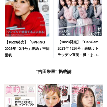
【10/23発売】「CanCam
【10/23発売】「SPRiNG
2023年 12月号」表紙：ト
2023年 12月号」表紙：吉岡
ラウデン直美・楓・まい・
里帆
中条あやみ・生見愛瑠・
佐々木莉佳子
“吉田朱里” 掲載誌