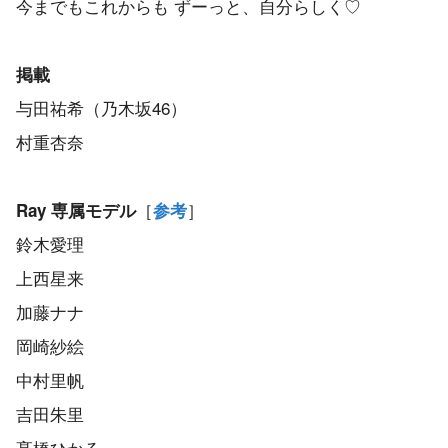
今までもこれからも ずーっと、自分らしく♡
掲載
与田祐希（乃木坂46）
村重杏奈
［
］
Ray 専属モデル
参考
鈴木愛理
上西星来
加藤ナナ
岡崎紗絵
中村里帆
吉田朱里
髙橋ひかる