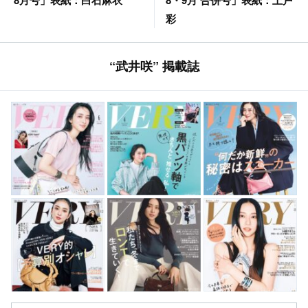
彩
“武井咲” 掲載誌