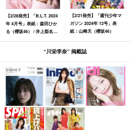
【2/21発売】「週刊少年マ
【2/28発売】「B.L.T. 2024
ガジン 2024年 12号」表
年 4月号」表紙：森田ひか
紙：山﨑天（櫻坂46）
る（櫻坂46） / 井上梨名
（櫻坂46） 中嶋優月（櫻坂
46） 小川彩（乃木坂46）
“川栄李奈” 掲載誌
etc.