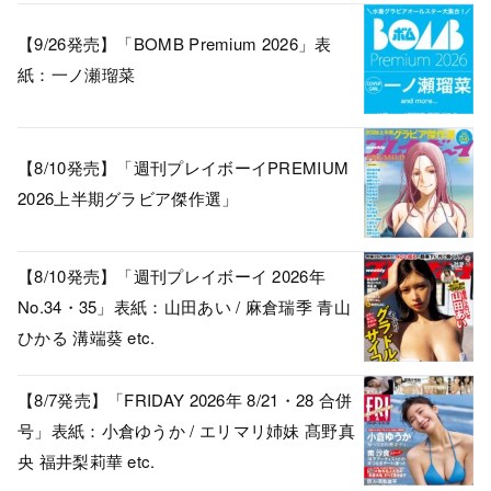
【9/26発売】「BOMB Premium 2026」表
紙：一ノ瀬瑠菜
【8/10発売】「週刊プレイボーイPREMIUM
2026上半期グラビア傑作選」
【8/10発売】「週刊プレイボーイ 2026年
No.34・35」表紙：山田あい / 麻倉瑞季 青山
ひかる 溝端葵 etc.
【8/7発売】「FRIDAY 2026年 8/21・28 合併
号」表紙：小倉ゆうか / エリマリ姉妹 髙野真
央 福井梨莉華 etc.